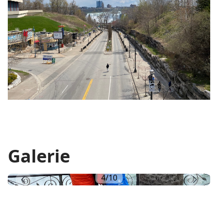
Galerie
5
/
10
Vorherige
Nächs