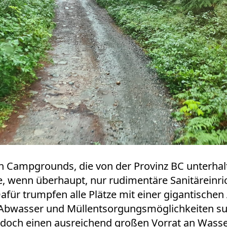
n Campgrounds, die von der Provinz BC unterhal
e, wenn überhaupt, nur rudimentäre Sanitäreinric
afür trumpfen alle Plätze mit einer gigantischen
bwasser und Müllentsorgungsmöglichkeiten such
ri doch einen ausreichend großen Vorrat an Wass