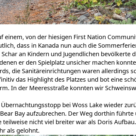
auf einem, von der hiesigen First Nation Commun
utlich, dass in Kanada nun auch die Sommerferi
 Schar an Kindern und Jugendlichen bevölkerte d
 denen er den Spielplatz unsicher machen konnte
ds, die Sanitäreinrichtungen waren allerdings 
nitiv das Highlight des Platzes und bot eine sch
turm. In der Meeresstraße konnten wir Schweins
Übernachtungsstopp bei Woss Lake wieder zurück
e Bear Bay aufzubrechen. Der Weg dorthin führte 
 teilweise nicht viel breiter war als Doris Aufbau
hr als gelohnt.